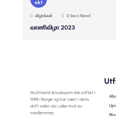
okt
விழாக்கள்
0 Secs Read
வாணிவிழா 2023
Utf
Muthtamil Arivalayam ble stiftet i
Abo
1988 i Norge og har vært i aktiv
Upc
drift siden da i ulike nivå av
medlemmer.
Blo