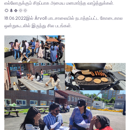
எல்லோருக்கும் சிறப்பாக அமைய மனமார்ந்த வாழ்த்துக்கள்.
🌻🌲🍀🌞🌞
18.06.2022இல் Årvoll பாடசாலையில் நடாத்தப்பட்ட கோடைகால
ஒன்றுகூடலில் இருந்து சில படங்கள்.