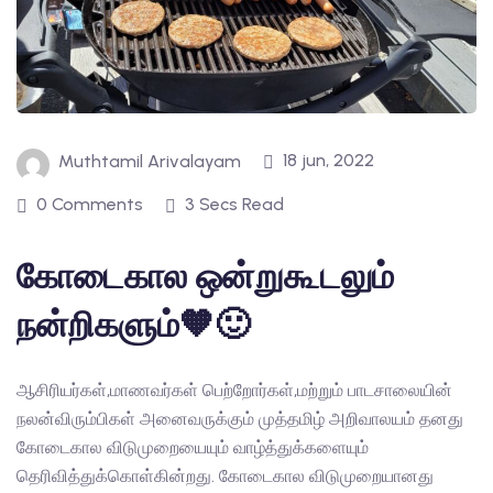
18 jun, 2022
Muthtamil Arivalayam
0 Comments
3 Secs Read
கோடைகால ஒன்றுகூடலும்
நன்றிகளும்🧡🙂
ஆசிரியர்கள்,மாணவர்கள் பெற்றோர்கள்,மற்றும் பாடசாலையின்
நலன்விரும்பிகள் அனைவருக்கும் முத்தமிழ் அறிவாலயம் தனது
கோடைகால விடுமுறையையும் வாழ்த்துக்களையும்
தெரிவித்துக்கொள்கின்றது. கோடைகால விடுமுறையானது